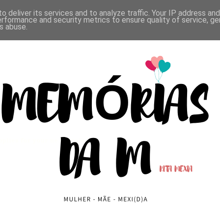
o deliver its services and to analyze traffic. Your IP address an
CONTACTOS
erformance and security metrics to ensure quality of service, g
s abuse.