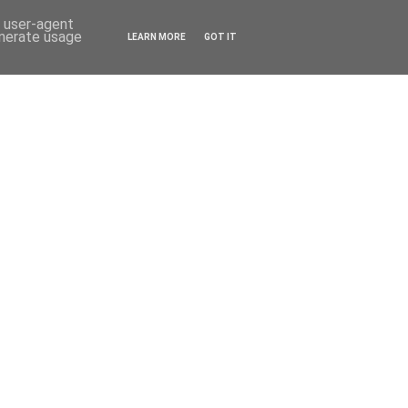
d user-agent
enerate usage
LEARN MORE
GOT IT