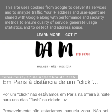
This site uses cookies from Google to deliver its services
and to analyze traffic. Your IP address and user-agent are
shared with Google along with performance and security
metrics to ensure quality of service, generate usage
statistics, and to detect and address abuse.
LEARN MORE
GOT IT
terça-feira, 17 de novembro de 2015
Em Paris à distância de um "click"...
Por um "click" não estávamos em Paris na 6ªfeira à noite
para uns dias "flash" na cidade luz.
Provavelmente não estaríamos naquela zona. Não sei.