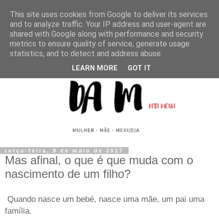
This site uses cookies from Google to deliver its services
and to analyze traffic. Your IP address and user-agent are
shared with Google along with performance and security
metrics to ensure quality of service, generate usage
statistics, and to detect and address abuse.
LEARN MORE
GOT IT
terça-feira, 9 de maio de 2017
Mas afinal, o que é que muda com o
nascimento de um filho?
Quando nasce um bebé, nasce uma mãe, um pai uma
família.