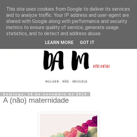
This site uses cookies from Google to deliver its services
and to analyze traffic. Your IP address and user-agent are
shared with Google along with performance and security
metrics to ensure quality of service, generate usage
statistics, and to detect and address abuse.
LEARN MORE
GOT IT
domingo, 16 de novembro de 2014
A (não) maternidade