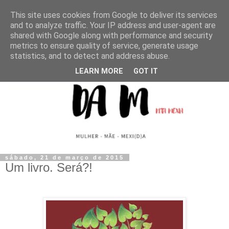
This site uses cookies from Google to deliver its services
and to analyze traffic. Your IP address and user-agent are
shared with Google along with performance and security
metrics to ensure quality of service, generate usage
statistics, and to detect and address abuse.
LEARN MORE
GOT IT
sábado, 21 de março de 2015
Um livro. Será?!