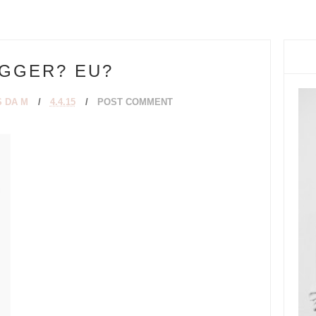
GGER? EU?
 DA M
4.4.15
POST COMMENT