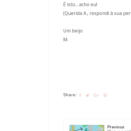
É isto... acho eu!
(Querida A., respondi à sua pe
Um beijo
M.
Share:
Previous