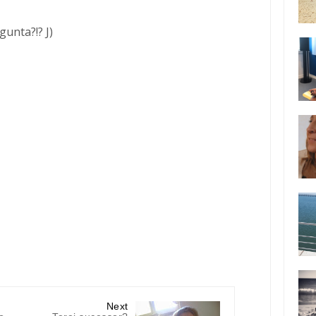
rgunta?!?
J
)
Next