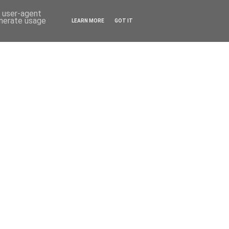
d user-agent
enerate usage
LEARN MORE
GOT IT