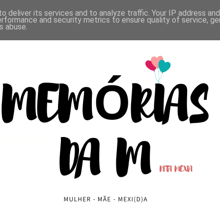
o deliver its services and to analyze traffic. Your IP address an
CONTACTOS
erformance and security metrics to ensure quality of service, g
s abuse.