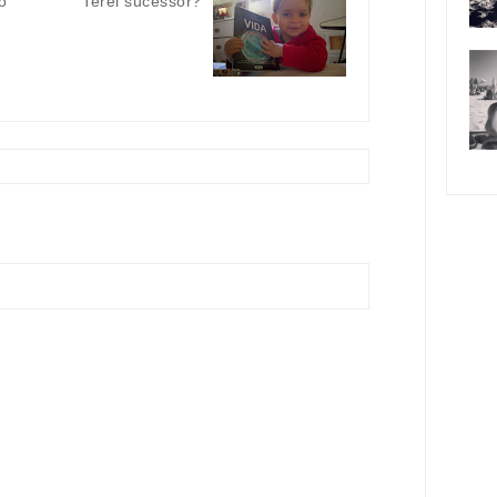
o
Terei sucessor?