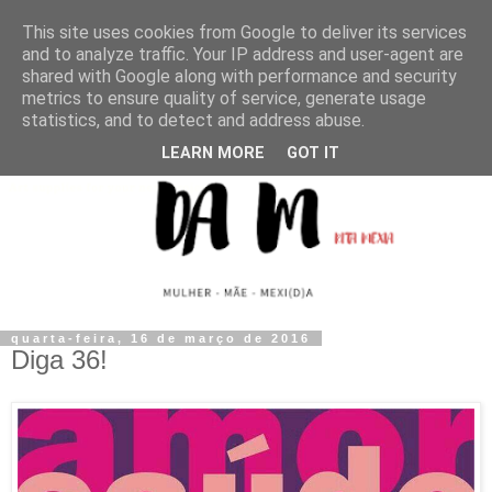
This site uses cookies from Google to deliver its services
and to analyze traffic. Your IP address and user-agent are
shared with Google along with performance and security
metrics to ensure quality of service, generate usage
statistics, and to detect and address abuse.
LEARN MORE
GOT IT
quarta-feira, 16 de março de 2016
Diga 36!