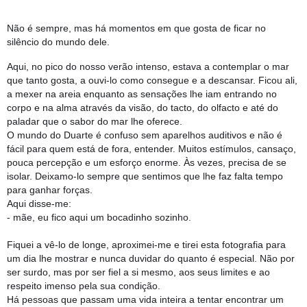
Não é sempre, mas há momentos em que gosta de ficar no
silêncio do mundo dele.
Aqui, no pico do nosso verão intenso, estava a contemplar o mar
que tanto gosta, a ouvi-lo como consegue e a descansar. Ficou ali,
a mexer na areia enquanto as sensações lhe iam entrando no
corpo e na alma através da visão, do tacto, do olfacto e até do
paladar que o sabor do mar lhe oferece.
O mundo do
Duarte é confuso sem aparelhos auditivos e não é
fácil para quem está de fora, entender. Muitos estímulos, cansaço,
pouca percepção e um esforço enorme. Às vezes, precisa de se
isolar. Deixamo-lo sempre que sentimos que lhe faz falta tempo
para ganhar forças.
Aqui disse-me:
- mãe, eu fico aqui um bocadinho sozinho.
Fiquei a vê-lo de longe, aproximei-me e tirei esta fotografia para
um dia lhe mostrar e nunca duvidar do quanto é especial. Não por
ser surdo, mas por ser fiel a si mesmo, aos seus limites e ao
respeito imenso pela sua condição.
Há pessoas que passam uma vida inteira a tentar encontrar um