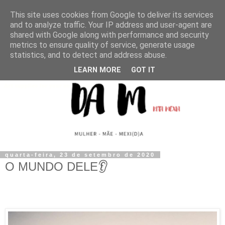
This site uses cookies from Google to deliver its services
and to analyze traffic. Your IP address and user-agent are
shared with Google along with performance and security
metrics to ensure quality of service, generate usage
statistics, and to detect and address abuse.
LEARN MORE
GOT IT
quarta-feira, 23 de setembro de 2020
O MUNDO DELE👂